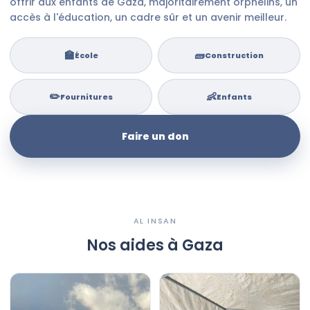
offrir aux enfants de Gaza, majoritairement orphelins, un
accès à l'éducation, un cadre sûr et un avenir meilleur.
🏫
🧱
École
Construction
✏️
👶
Fournitures
Enfants
Faire un don
AL INSAN
Nos aides à Gaza