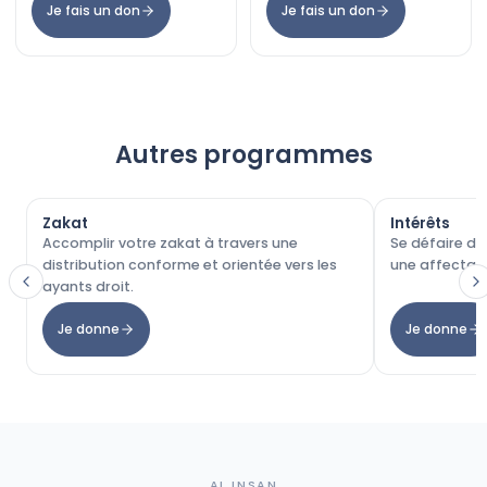
Je fais un don
Je fais un don
Autres programmes
Zakat
Intérêts
Accomplir votre zakat à travers une
Se défaire de
distribution conforme et orientée vers les
une affectati
ayants droit.
Je donne
Je donne
AL INSAN