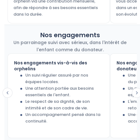
orphelin via une contribution mensuelle,
vous accéde
afin de répondre à ses besoins essentiels
dans un esp
dans la durée.
son évoluti
Nos engagements
Un parrainage suivi avec sérieux, dans l'intérêt de
l'enfant comme du donateur.
Nos engagements vis-à-vis des
Nos engag
orphelins
donateur
Un suivi régulier assuré par nos
Une g
équipes locales.
du pa
Une attention portée aux besoins
Un acc
essentiels de l'enfant.
espac
Le respect de sa dignité, de son
L'envo
intimité et de son cadre de vie.
retour
Un accompagnement pensé dans la
Une é
continuité.
accom