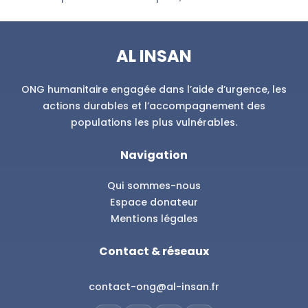
Parrainage
AL INSAN
Soutenez la scolarité, la santé et le quotidien d’un enfant.
Découvrir
ONG humanitaire engagée dans l’aide d’urgence, les
actions durables et l’accompagnement des
populations les plus vulnérables.
Navigation
Qui sommes-nous
Espace donateur
Mentions légales
Contact & réseaux
contact-ong@al-insan.fr