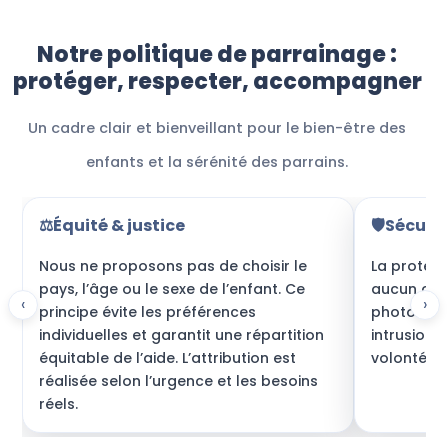
Notre politique de parrainage :
protéger, respecter, accompagner
Un cadre clair et bienveillant pour le bien-être des
enfants et la sérénité des parrains.
⚖️
Équité & justice
🛡️
Sécurit
Nous ne proposons pas de choisir le
La protecti
pays, l’âge ou le sexe de l’enfant. Ce
aucun cont
‹
›
principe évite les préférences
photo men
individuelles et garantit une répartition
intrusion 
équitable de l’aide. L’attribution est
volonté et 
réalisée selon l’urgence et les besoins
réels.