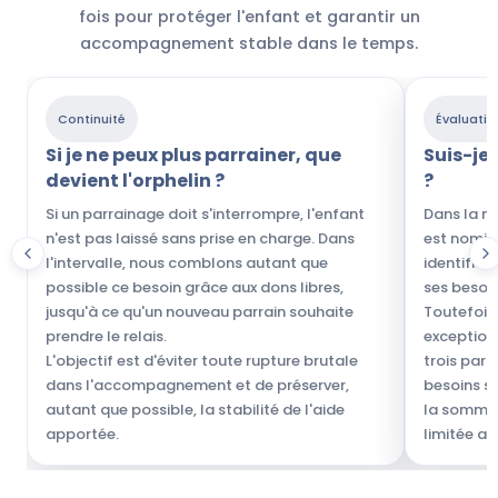
fois pour protéger l'enfant et garantir un
accompagnement stable dans le temps.
Continuité
Évaluatio
Si je ne peux plus parrainer, que
Suis-je 
devient l'orphelin ?
?
Si un parrainage doit s'interrompre, l'enfant
Dans la ma
n'est pas laissé sans prise en charge. Dans
est nomin
l'intervalle, nous comblons autant que
identifié,
possible ce besoin grâce aux dons libres,
ses besoin
jusqu'à ce qu'un nouveau parrain souhaite
Toutefois
prendre le relais.
exception
L'objectif est d'éviter toute rupture brutale
trois parr
dans l'accompagnement et de préserver,
besoins sp
autant que possible, la stabilité de l'aide
la somme 
apportée.
limitée au