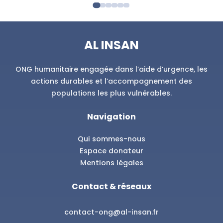
Parrainage
Soutenez la scolarité, la santé et le quotidien d’un enfant.
AL INSAN
Découvrir
ONG humanitaire engagée dans l’aide d’urgence, les
actions durables et l’accompagnement des
populations les plus vulnérables.
Navigation
Qui sommes-nous
Espace donateur
Mentions légales
Contact & réseaux
contact-ong@al-insan.fr